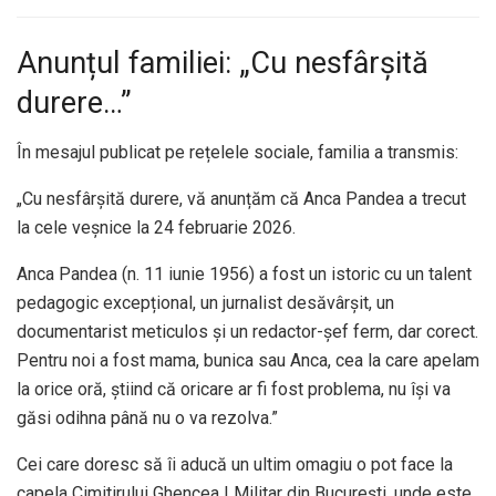
Anunțul familiei: „Cu nesfârșită
durere…”
În mesajul publicat pe rețelele sociale, familia a transmis:
„Cu nesfârșită durere, vă anunțăm că Anca Pandea a trecut
la cele veșnice la 24 februarie 2026.
Anca Pandea (n. 11 iunie 1956) a fost un istoric cu un talent
pedagogic excepțional, un jurnalist desăvârșit, un
documentarist meticulos și un redactor-șef ferm, dar corect.
Pentru noi a fost mama, bunica sau Anca, cea la care apelam
la orice oră, știind că oricare ar fi fost problema, nu își va
găsi odihna până nu o va rezolva.”
Cei care doresc să îi aducă un ultim omagiu o pot face la
capela Cimitirului Ghencea I Militar din București, unde este