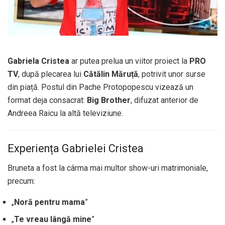
Gabriela Cristea
ar putea prelua un viitor proiect la
PRO
TV
, după plecarea lui
Cătălin Măruță
, potrivit unor surse
din piață. Postul din Pache Protopopescu vizează un
format deja consacrat:
Big Brother
, difuzat anterior de
Andreea Raicu la altă televiziune.
Experiența Gabrielei Cristea
Bruneta a fost la cârma mai multor show-uri matrimoniale,
precum:
„
Noră pentru mama
”
„
Te vreau lângă mine
”