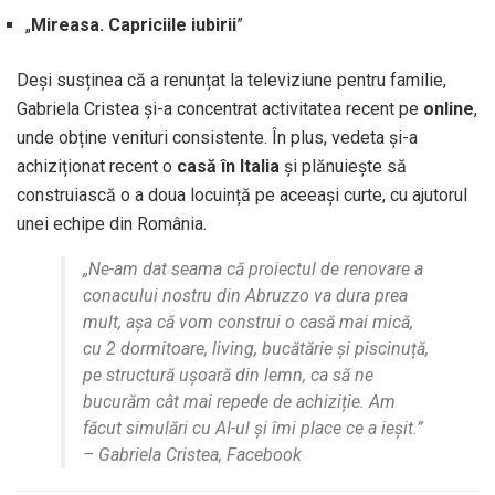
„
Mireasa. Capriciile iubirii
”
Deși susținea că a renunțat la televiziune pentru familie,
Gabriela Cristea și-a concentrat activitatea recent pe
online
,
unde obține venituri consistente. În plus, vedeta și-a
achiziționat recent o
casă în Italia
și plănuiește să
construiască o a doua locuință pe aceeași curte, cu ajutorul
unei echipe din România.
„Ne-am dat seama că proiectul de renovare a
conacului nostru din Abruzzo va dura prea
mult, așa că vom construi o casă mai mică,
cu 2 dormitoare, living, bucătărie și piscinuță,
pe structură ușoară din lemn, ca să ne
bucurăm cât mai repede de achiziție. Am
făcut simulări cu AI-ul și îmi place ce a ieșit.”
– Gabriela Cristea, Facebook