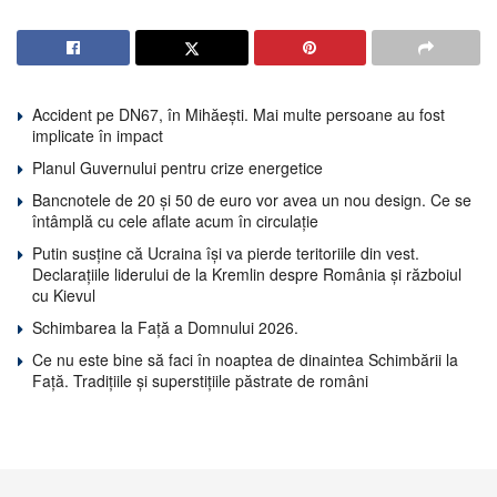
Accident pe DN67, în Mihăești. Mai multe persoane au fost
implicate în impact
Planul Guvernului pentru crize energetice
Bancnotele de 20 și 50 de euro vor avea un nou design. Ce se
întâmplă cu cele aflate acum în circulație
Putin susține că Ucraina își va pierde teritoriile din vest.
Declarațiile liderului de la Kremlin despre România și războiul
cu Kievul
Schimbarea la Față a Domnului 2026.
Ce nu este bine să faci în noaptea de dinaintea Schimbării la
Față. Tradițiile și superstițiile păstrate de români