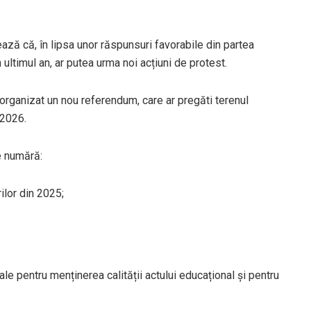
ează că, în lipsa unor răspunsuri favorabile din partea
 ultimul an, ar putea urma noi acțiuni de protest.
 fi organizat un nou referendum, care ar pregăti terenul
 2026.
e numără:
ilor din 2025;
ale pentru menținerea calității actului educațional și pentru