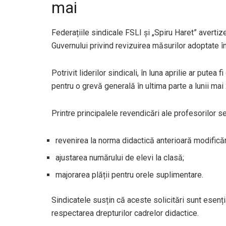
mai
Federațiile sindicale FSLI și „Spiru Haret” avertiz
Guvernului privind revizuirea măsurilor adoptate în
Potrivit liderilor sindicali, în luna aprilie ar putea
pentru o grevă generală în ultima parte a lunii mai
Printre principalele revendicări ale profesorilor s
revenirea la norma didactică anterioară modificăr
ajustarea numărului de elevi la clasă;
majorarea plății pentru orele suplimentare.
Sindicatele susțin că aceste solicitări sunt esenți
respectarea drepturilor cadrelor didactice.