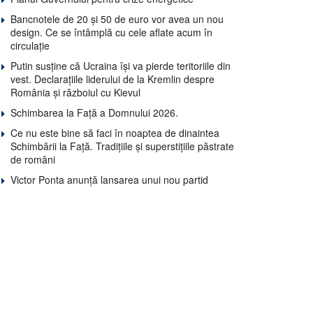
Bancnotele de 20 și 50 de euro vor avea un nou
design. Ce se întâmplă cu cele aflate acum în
circulație
Putin susține că Ucraina își va pierde teritoriile din
vest. Declarațiile liderului de la Kremlin despre
România și războiul cu Kievul
Schimbarea la Față a Domnului 2026.
Ce nu este bine să faci în noaptea de dinaintea
Schimbării la Față. Tradițiile și superstițiile păstrate
de români
Victor Ponta anunță lansarea unui nou partid