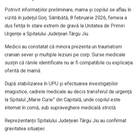
Potrivit informațiilor preliminare, mama și copilul se aflau în
vizită în județul Gorj. Sâmbătă, 8 februarie 2026, femeia a
dus fetița în stare extrem de gravă la Unitatea de Primiri
Urgențe a Spitalului Județean Târgu Jiu.
Medicii au constatat că minora prezenta un traumatism
cranian sever și multiple leziuni pe corp. Surse medicale
susțin că rănile identificate nu ar fi compatibile cu explicația
oferită de mamă.
După stabilizarea în UPU și efectuarea investigațiilor
imagistice, cadrele medicale au decis transferul de urgență
la Spitalul „Marie Curie” din Capitală, unde copilul este
internat în comă, sub supraveghere medicală strictă.
Reprezentanții Spitalului Județean Târgu Jiu au confirmat
gravitatea situației: