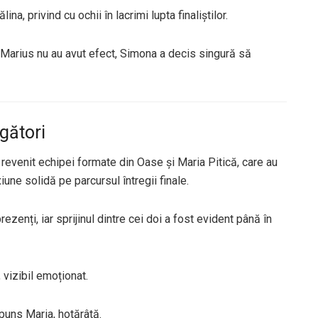
ina, privind cu ochii în lacrimi lupta finaliștilor.
i Marius nu au avut efect, Simona a decis singură să
igători
 revenit echipei formate din Oase și Maria Pitică, care au
ne solidă pe parcursul întregii finale.
zenți, iar sprijinul dintre cei doi a fost evident până în
 vizibil emoționat.
spuns Maria, hotărâtă.