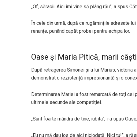
„Of, săracii. Aici îmi vine să plâng rău”, a spus Cătăl
În cele din urmă, după ce rugămințile adresate lu
renunțe, punând capăt probei pentru echipa lor.
Oase și Maria Pitică, marii câșt
După retragerea Simonei și a lui Marius, victoria a
demonstrat o rezistență impresionantă și o conexiu
Determinarea Mariei a fost remarcată de toți cei pre
ultimele secunde ale competiției.
„Sunt foarte mândru de tine, iubita”, i-a spus Oase,
„Eu nu mă dau jos de aici niciodată. Nici tu!”, a ră