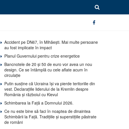
Accident pe DN67, în Mihăești. Mai multe persoane
au fost implicate în impact
Planul Guvernului pentru crize energetice
Bancnotele de 20 și 50 de euro vor avea un nou
design. Ce se întâmplă cu cele aflate acum în
circulație
Putin susține că Ucraina își va pierde teritoriile din
vest. Declarațiile liderului de la Kremlin despre
România și războiul cu Kievul
Schimbarea la Față a Domnului 2026.
Ce nu este bine să faci în noaptea de dinaintea
Schimbării la Față. Tradițiile și superstițiile păstrate
de români