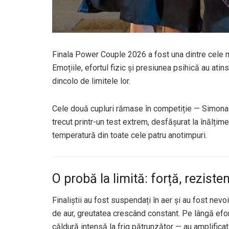
Finala Power Couple 2026 a fost una dintre cele m
Emoțiile, efortul fizic și presiunea psihică au ati
dincolo de limitele lor.
Cele două cupluri rămase în competiție — Simona 
trecut printr-un test extrem, desfășurat la înălțime
temperatură din toate cele patru anotimpuri.
O probă la limită: forță, reziste
Finaliștii au fost suspendați în aer și au fost nevo
de aur, greutatea crescând constant. Pe lângă efor
căldură intensă la frig pătrunzător — au amplificat 