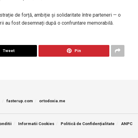
ație de forță, ambiție și solidaritate între parteneri — o
ătorii au fost desemnați după o confruntare memorabilă.
Tweet
Pin
p
fasterup.com
ortodoxia.me
onditii
Informatii Cookies
Politică de Confidențialitate
ANPC