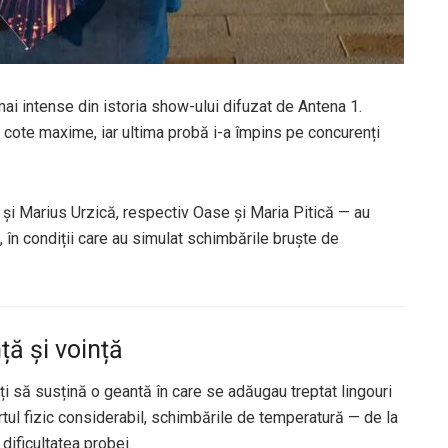
ai intense din istoria show-ului difuzat de Antena 1.
ns cote maxime, iar ultima probă i-a împins pe concurenți
și Marius Urzică, respectiv Oase și Maria Pitică — au
, în condiții care au simulat schimbările bruște de
nță și voință
iți să susțină o geantă în care se adăugau treptat lingouri
tul fizic considerabil, schimbările de temperatură — de la
dificultatea probei.