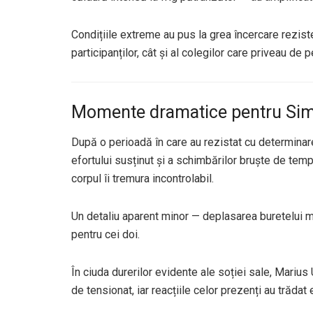
Condițiile extreme au pus la grea încercare rezisten
participanților, cât și al colegilor care priveau de 
Momente dramatice pentru Sim
După o perioadă în care au rezistat cu determinar
efortului susținut și a schimbărilor bruște de tem
corpul îi tremura incontrolabil.
Un detaliu aparent minor — deplasarea buretelui m
pentru cei doi.
În ciuda durerilor evidente ale soției sale, Mariu
de tensionat, iar reacțiile celor prezenți au trădat