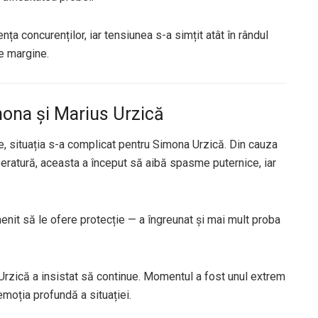
ța concurenților, iar tensiunea s-a simțit atât în rândul
pe margine.
ona și Marius Urzică
e, situația s-a complicat pentru Simona Urzică. Din cauza
peratură, aceasta a început să aibă spasme puternice, iar
enit să le ofere protecție — a îngreunat și mai mult proba
s Urzică a insistat să continue. Momentul a fost unul extrem
 emoția profundă a situației.