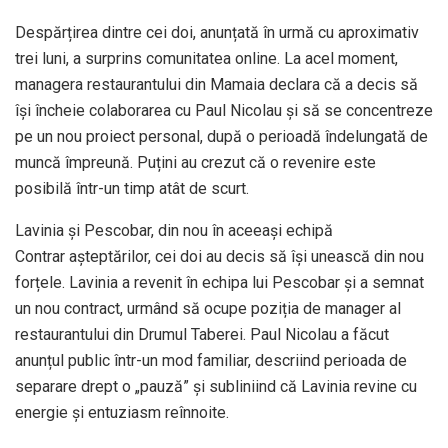
Despărțirea dintre cei doi, anunțată în urmă cu aproximativ
trei luni, a surprins comunitatea online. La acel moment,
managera restaurantului din Mamaia declara că a decis să
își încheie colaborarea cu Paul Nicolau și să se concentreze
pe un nou proiect personal, după o perioadă îndelungată de
muncă împreună. Puțini au crezut că o revenire este
posibilă într-un timp atât de scurt.
Lavinia și Pescobar, din nou în aceeași echipă
Contrar așteptărilor, cei doi au decis să își unească din nou
forțele. Lavinia a revenit în echipa lui Pescobar și a semnat
un nou contract, urmând să ocupe poziția de manager al
restaurantului din Drumul Taberei. Paul Nicolau a făcut
anunțul public într-un mod familiar, descriind perioada de
separare drept o „pauză” și subliniind că Lavinia revine cu
energie și entuziasm reînnoite.