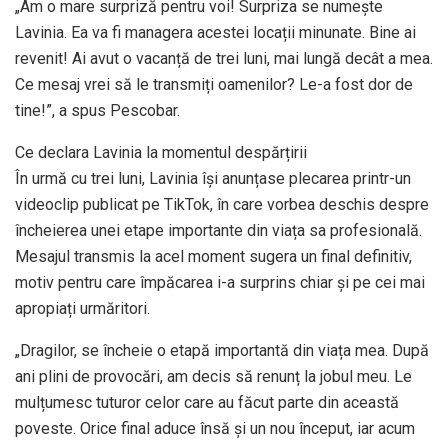
„Am o mare surpriză pentru voi! Surpriza se numește
Lavinia. Ea va fi managera acestei locații minunate. Bine ai
revenit! Ai avut o vacanță de trei luni, mai lungă decât a mea.
Ce mesaj vrei să le transmiți oamenilor? Le-a fost dor de
tine!”, a spus Pescobar.
Ce declara Lavinia la momentul despărțirii
În urmă cu trei luni, Lavinia își anunțase plecarea printr-un
videoclip publicat pe TikTok, în care vorbea deschis despre
încheierea unei etape importante din viața sa profesională.
Mesajul transmis la acel moment sugera un final definitiv,
motiv pentru care împăcarea i-a surprins chiar și pe cei mai
apropiați urmăritori.
„Dragilor, se încheie o etapă importantă din viața mea. După
ani plini de provocări, am decis să renunț la jobul meu. Le
mulțumesc tuturor celor care au făcut parte din această
poveste. Orice final aduce însă și un nou început, iar acum