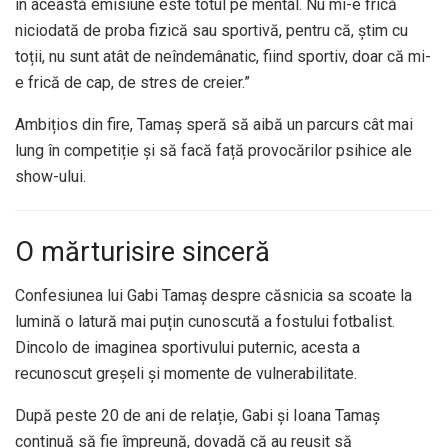
în această emisiune este totul pe mental. Nu mi-e frică
niciodată de proba fizică sau sportivă, pentru că, știm cu
toții, nu sunt atât de neîndemânatic, fiind sportiv, doar că mi-
e frică de cap, de stres de creier.”
Ambițios din fire, Tamaș speră să aibă un parcurs cât mai
lung în competiție și să facă față provocărilor psihice ale
show-ului.
O mărturisire sinceră
Confesiunea lui Gabi Tamaș despre căsnicia sa scoate la
lumină o latură mai puțin cunoscută a fostului fotbalist.
Dincolo de imaginea sportivului puternic, acesta a
recunoscut greșeli și momente de vulnerabilitate.
După peste 20 de ani de relație, Gabi și Ioana Tamaș
continuă să fie împreună, dovadă că au reușit să