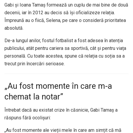
Gabi și Ioana Tamaș formează un cuplu de mai bine de două
decenii, iar în 2012 au decis să își oficializeze relația.
Împreună au o fiică, Selena, pe care o consideră prioritatea
absolută.
De-a lungul anilor, fostul fotbalist a fost adesea în atenția
publicului, atât pentru cariera sa sportivă, cât și pentru viața
personală. Cu toate acestea, spune că relația cu soția sa a
trecut prin încercări serioase.
„Au fost momente în care m-a
chemat la notar”
Întrebat dacă au existat crize în căsnicie, Gabi Tamaș a
răspuns fără ocolișuri:
„Au fost momente ale vieții mele în care am simțit că mă