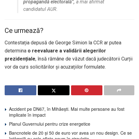
propagandă electorală”,
a mai afirmat
candidatul AUR.
Ce urmează?
Contestația depusă de George Simion la CCR ar putea
determina
o reevaluare a validării alegerilor
prezidențiale
, însă rămâne de văzut dacă judecătorii Curții
vor da curs solicitărilor și acuzațiilor formulate.
Accident pe DN67, în Mihăești. Mai multe persoane au fost
implicate în impact
Planul Guvernului pentru crize energetice
Bancnotele de 20 și 50 de euro vor avea un nou design. Ce se
întâmplă cu cele aflate acum în circulație