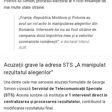
Potrivit lui Simion, procesul electoral ar fi fost influențat de
mai multe state străine:
„Franța, Republica Moldova și Polonia au
avut un rol activ în manipularea alegerilor din
România. Interesele lor nu au fost străine de
campania dusă împotriva mea și a valorilor
suveraniste românești”
, a declarat liderul
AUR.
Acuzații grave la adresa STS: „A manipulat
rezultatul alegerilor”
Una dintre cele mai serioase acuzații formulate de George
Simion vizează
Serviciul de Telecomunicații Speciale
(STS)
. Acesta susține că instituția ar fi
intervenit direct în
centralizarea și procesarea rezultatelor
, contribuind la
modificarea rezultatului final.