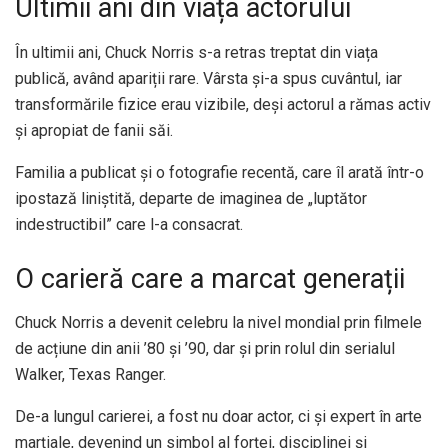
Ultimii ani din viața actorului
În ultimii ani, Chuck Norris s-a retras treptat din viața
publică, având apariții rare. Vârsta și-a spus cuvântul, iar
transformările fizice erau vizibile, deși actorul a rămas activ
și apropiat de fanii săi.
Familia a publicat și o fotografie recentă, care îl arată într-o
ipostază liniștită, departe de imaginea de „luptător
indestructibil” care l-a consacrat.
O carieră care a marcat generații
Chuck Norris a devenit celebru la nivel mondial prin filmele
de acțiune din anii ’80 și ’90, dar și prin rolul din serialul
Walker, Texas Ranger.
De-a lungul carierei, a fost nu doar actor, ci și expert în arte
marțiale, devenind un simbol al forței, disciplinei și