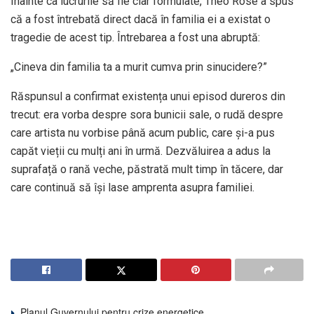
Înainte ca lucrurile să fie clar formulate, Theo Rose a spus
că a fost întrebată direct dacă în familia ei a existat o
tragedie de acest tip. Întrebarea a fost una abruptă:
„Cineva din familia ta a murit cumva prin sinucidere?”
Răspunsul a confirmat existența unui episod dureros din
trecut: era vorba despre sora bunicii sale, o rudă despre
care artista nu vorbise până acum public, care și-a pus
capăt vieții cu mulți ani în urmă. Dezvăluirea a adus la
suprafață o rană veche, păstrată mult timp în tăcere, dar
care continuă să își lase amprenta asupra familiei.
Planul Guvernului pentru crize energetice