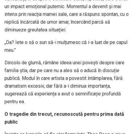
un impact emoțional puternic. Momentul a devenit și mai
intens prin reacția mamei sale, care a răspuns spontan, cu o
replică încărcată de umor amar, încercând parcă să
diminueze greutatea situației:
„Da? Iete o să o sun să-i mulțumesc că i-a luat de pe capul
meu.”
Dincolo de glumă, rămâne ideea unei povești despre care
familia știa, dar pe care nu a ales să o aducă în discuție
publică. Modul în care artista a povestit întâmplarea, fără
dramatism excesiv, dar fără a-i diminua importanța,
sugerează că experiența a avut o semnificație profundă
pentru ea.
O tragedie din trecut, recunoscută pentru prima dată
public