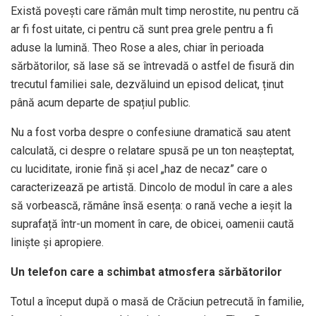
Există povești care rămân mult timp nerostite, nu pentru că
ar fi fost uitate, ci pentru că sunt prea grele pentru a fi
aduse la lumină. Theo Rose a ales, chiar în perioada
sărbătorilor, să lase să se întrevadă o astfel de fisură din
trecutul familiei sale, dezvăluind un episod delicat, ținut
până acum departe de spațiul public.
Nu a fost vorba despre o confesiune dramatică sau atent
calculată, ci despre o relatare spusă pe un ton neașteptat,
cu luciditate, ironie fină și acel „haz de necaz” care o
caracterizează pe artistă. Dincolo de modul în care a ales
să vorbească, rămâne însă esența: o rană veche a ieșit la
suprafață într-un moment în care, de obicei, oamenii caută
liniște și apropiere.
Un telefon care a schimbat atmosfera sărbătorilor
Totul a început după o masă de Crăciun petrecută în familie,