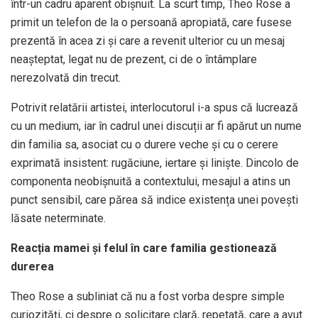
într-un cadru aparent obișnuit. La scurt timp, Theo Rose a
primit un telefon de la o persoană apropiată, care fusese
prezentă în acea zi și care a revenit ulterior cu un mesaj
neașteptat, legat nu de prezent, ci de o întâmplare
nerezolvată din trecut.
Potrivit relatării artistei, interlocutorul i-a spus că lucrează
cu un medium, iar în cadrul unei discuții ar fi apărut un nume
din familia sa, asociat cu o durere veche și cu o cerere
exprimată insistent: rugăciune, iertare și liniște. Dincolo de
componenta neobișnuită a contextului, mesajul a atins un
punct sensibil, care părea să indice existența unei povești
lăsate neterminate.
Reacția mamei și felul în care familia gestionează
durerea
Theo Rose a subliniat că nu a fost vorba despre simple
curiozități, ci despre o solicitare clară, repetată, care a avut