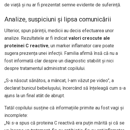
de viață și nu ar fi prezentat semne evidente de suferință.
Analize, suspiciuni și lipsa comunicării
Ulterior, spun părinții, medicii au decis efectuarea unor
analize. Rezultatele ar fi indicat
valori crescute ale
proteinei C reactive
, un marker inflamator care poate
sugera prezența unei infecții. Familia afirmă însă că nu a
fost informată clar despre un diagnostic stabilit și nici
despre tratamentul administrat copilului.
„S-a născut sănătos, a mâncat, l-am văzut pe video”, a
declarat bunicul bebelușului, încercând să înțeleagă cum s-a
ajuns la un final atât de abrupt.
Tatăl copilului susține că informațiile primite au fost vagi și
incomplete:
„Ni s-a spus că proteina C reactivă era puțin mărită și că se