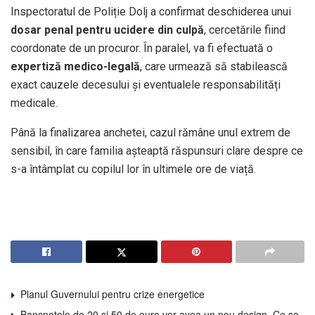
Inspectoratul de Poliție Dolj a confirmat deschiderea unui
dosar penal pentru ucidere din culpă
, cercetările fiind
coordonate de un procuror. În paralel, va fi efectuată o
expertiză medico-legală
, care urmează să stabilească
exact cauzele decesului și eventualele responsabilități
medicale.
Până la finalizarea anchetei, cazul rămâne unul extrem de
sensibil, în care familia așteaptă răspunsuri clare despre ce
s-a întâmplat cu copilul lor în ultimele ore de viață.
Planul Guvernului pentru crize energetice
Bancnotele de 20 și 50 de euro vor avea un nou design. Ce se