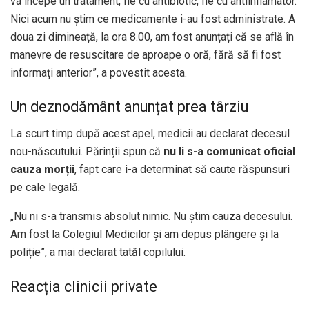
va începe un tratament, fie cu antibiotic, fie cu antiinflamator.
Nici acum nu știm ce medicamente i-au fost administrate. A
doua zi dimineață, la ora 8.00, am fost anunțați că se află în
manevre de resuscitare de aproape o oră, fără să fi fost
informați anterior”, a povestit acesta.
Un deznodământ anunțat prea târziu
La scurt timp după acest apel, medicii au declarat decesul
nou-născutului. Părinții spun că
nu li s-a comunicat oficial
cauza morții
, fapt care i-a determinat să caute răspunsuri
pe cale legală.
„Nu ni s-a transmis absolut nimic. Nu știm cauza decesului.
Am fost la Colegiul Medicilor și am depus plângere și la
poliție”, a mai declarat tatăl copilului.
Reacția clinicii private