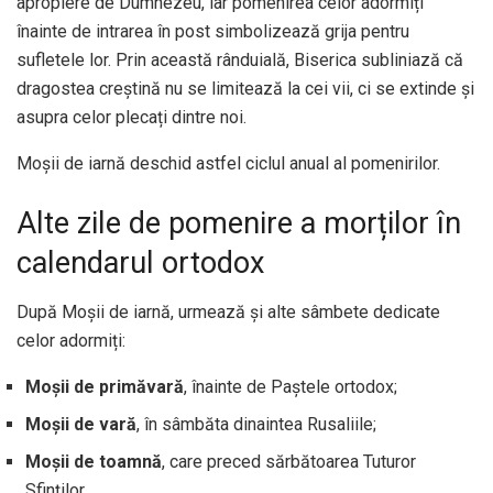
apropiere de Dumnezeu, iar pomenirea celor adormiți
înainte de intrarea în post simbolizează grija pentru
sufletele lor. Prin această rânduială, Biserica subliniază că
dragostea creștină nu se limitează la cei vii, ci se extinde și
asupra celor plecați dintre noi.
Moșii de iarnă deschid astfel ciclul anual al pomenirilor.
Alte zile de pomenire a morților în
calendarul ortodox
După Moșii de iarnă, urmează și alte sâmbete dedicate
celor adormiți:
Moșii de primăvară
, înainte de Paștele ortodox;
Moșii de vară
, în sâmbăta dinaintea Rusaliile;
Moșii de toamnă
, care preced sărbătoarea Tuturor
Sfinților.