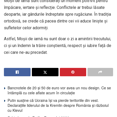
Moșii de iarnă sunt considerați un moment potrivit pentru
împăcare, iertare și reflecție. Conflictele ar trebui lăsate
deoparte, iar gândurile îndreptate spre rugăciune. În tradiția
ortodoxă, se crede că pacea dintre cei vii aduce liniște și
sufletelor celor adormiți.
Astfel, Moșii de iarnă nu sunt doar o zi a amintirii trecutului,
ci și un îndemn la trăire conștientă, respect și iubire față de
cei care ne-au precedat.
Bancnotele de 20 și 50 de euro vor avea un nou design. Ce se
întâmplă cu cele aflate acum în circulație
Putin susține că Ucraina își va pierde teritoriile din vest.
Declarațiile liderului de la Kremlin despre România și războiul
cu Kievul