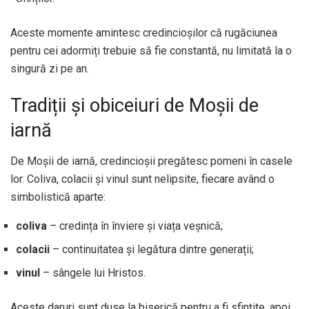
Aceste momente amintesc credincioșilor că rugăciunea
pentru cei adormiți trebuie să fie constantă, nu limitată la o
singură zi pe an.
Tradiții și obiceiuri de Moșii de
iarnă
De Moșii de iarnă, credincioșii pregătesc pomeni în casele
lor. Coliva, colacii și vinul sunt nelipsite, fiecare având o
simbolistică aparte:
coliva
– credința în înviere și viața veșnică;
colacii
– continuitatea și legătura dintre generații;
vinul
– sângele lui Hristos.
Aceste daruri sunt duse la biserică pentru a fi sfințite, apoi