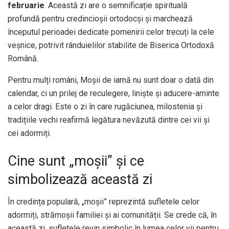
februarie
. Această zi are o semnificație spirituală
profundă pentru credincioșii ortodocși și marchează
începutul perioadei dedicate pomenirii celor trecuți la cele
veșnice, potrivit rânduielilor stabilite de Biserica Ortodoxă
Română.
Pentru mulți români, Moșii de iarnă nu sunt doar o dată din
calendar, ci un prilej de reculegere, liniște și aducere-aminte
a celor dragi. Este o zi în care rugăciunea, milostenia și
tradițiile vechi reafirmă legătura nevăzută dintre cei vii și
cei adormiți.
Cine sunt „moșii” și ce
simbolizează această zi
În credința populară, „moșii” reprezintă sufletele celor
adormiți, strămoșii familiei și ai comunității. Se crede că, în
această zi, sufletele revin simbolic în lumea celor vii pentru