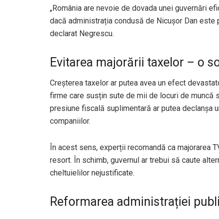
„România are nevoie de dovada unei guvernări efi
dacă administrația condusă de Nicușor Dan este p
declarat Negrescu.
Evitarea majorării taxelor – o s
Creșterea taxelor ar putea avea un efect devastat
firme care susțin sute de mii de locuri de muncă se
presiune fiscală suplimentară ar putea declanșa un
companiilor.
În acest sens, experții recomandă ca majorarea TVA
resort. În schimb, guvernul ar trebui să caute alter
cheltuielilor nejustificate.
Reformarea administrației public