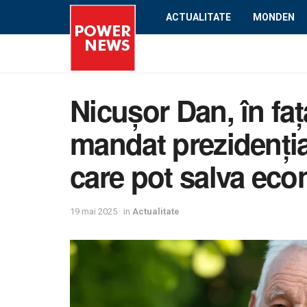
ACTUALITATE
MONDEN
Nicușor Dan, în fața
mandat prezidenția
care pot salva ec
19 mai 2025
in
Actualitate