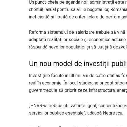
Un punct-cheie pe agenda noii administrații este 
cheltuiți anual pentru salariile bugetarilor, Român
ineficientă și lipsită de criterii clare de performan
Reforma sistemului de salarizare trebuie să vină 
adaptată realităților sociale și economice actuale.
răspundă nevoilor populației și să susțină dezvol
Un nou model de investiții publ
Investițiile făcute în ultimii ani de către stat au 
real în economie. În locul stadioanelor costisitoare
guvern trebuie să prioritizeze infrastructura, energ
„PNRR-ul trebuie utilizat inteligent, concentrân
serviciilor publice esențiale”, adaugă Negrescu.