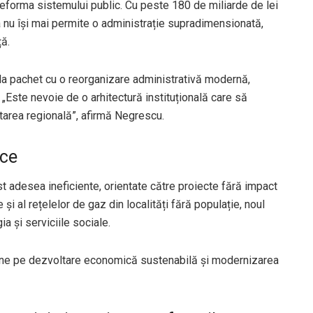
reforma sistemului public. Cu peste 180 de miliarde de lei
ia nu își mai permite o administrație supradimensionată,
ță.
la pachet cu o reorganizare administrativă modernă,
 „Este nevoie de o arhitectură instituțională care să
tarea regională”, afirmă Negrescu.
ice
fost adesea ineficiente, orientate către proiecte fără impact
 și al rețelelor de gaz din localități fără populație, noul
ia și serviciile sociale.
du-ne pe dezvoltare economică sustenabilă și modernizarea