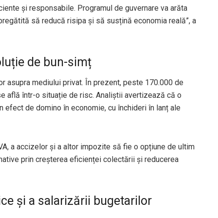
ciente și responsabile. Programul de guvernare va arăta
regătită să reducă risipa și să susțină economia reală”, a
oluție de bun-simț
or asupra mediului privat. În prezent, peste 170.000 de
 află într-o situație de risc. Analiștii avertizează că o
 efect de domino în economie, cu închideri în lanț ale
, a accizelor și a altor impozite să fie o opțiune de ultim
native prin creșterea eficienței colectării și reducerea
e și a salarizării bugetarilor