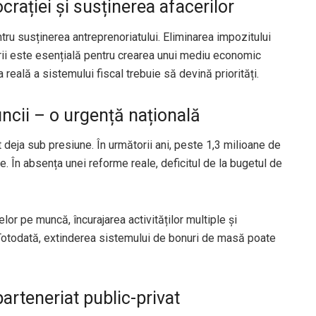
crației și susținerea afacerilor
tru susținerea antreprenoriatului. Eliminarea impozitului
orii este esențială pentru crearea unui mediu economic
 reală a sistemului fiscal trebuie să devină priorități.
uncii – o urgență națională
t deja sub presiune. În următorii ani, peste 1,3 milioane de
ie. În absența unei reforme reale, deficitul de la bugetul de
xelor pe muncă, încurajarea activităților multiple și
. Totodată, extinderea sistemului de bonuri de masă poate
rteneriat public-privat