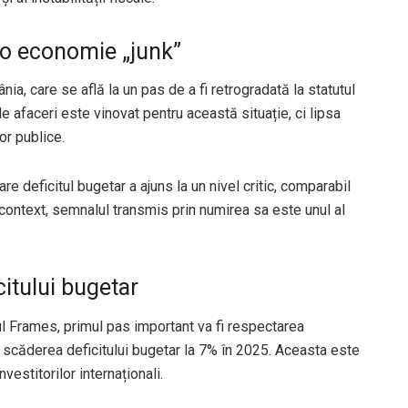
 o economie „junk”
nia, care se află la un pas de a fi retrogradată la statutul
 de afaceri este vinovat pentru această situație, ci lipsa
or publice.
 deficitul bugetar a ajuns la un nivel critic, comparabil
st context, semnalul transmis prin numirea sa este unul al
citului bugetar
l Frames, primul pas important va fi respectarea
scăderea deficitului bugetar la 7% în 2025. Aceasta este
vestitorilor internaționali.