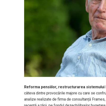
Reforma pensiilor, restructurarea sistemului 
câteva dintre provocările majore cu care se confru
analize realizate de firma de consultanță Frames,
recentă a țării, pe fondul dezechilibrelor bugetare și