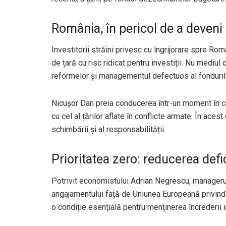
România, în pericol de a deveni
Investitorii străini privesc cu îngrijorare spre Româ
de țară cu risc ridicat pentru investiții. Nu mediul
reformelor și managementul defectuos al fonduril
Nicușor Dan preia conducerea într-un moment în care
cu cel al țărilor aflate în conflicte armate. În ace
schimbării și al responsabilității.
Prioritatea zero: reducerea defi
Potrivit economistului Adrian Negrescu, manageru
angajamentului față de Uniunea Europeană privind 
o condiție esențială pentru menținerea încrederii in