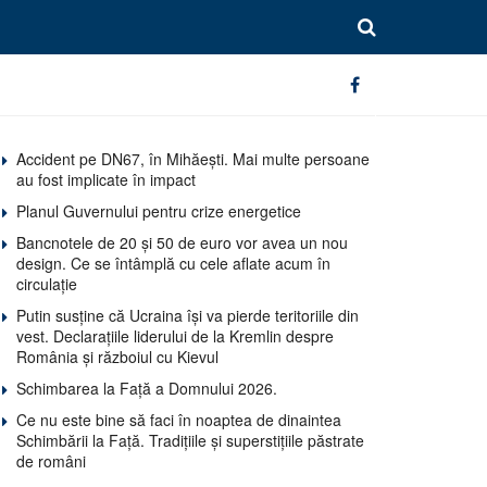
Accident pe DN67, în Mihăești. Mai multe persoane
au fost implicate în impact
Planul Guvernului pentru crize energetice
Bancnotele de 20 și 50 de euro vor avea un nou
design. Ce se întâmplă cu cele aflate acum în
circulație
Putin susține că Ucraina își va pierde teritoriile din
vest. Declarațiile liderului de la Kremlin despre
România și războiul cu Kievul
Schimbarea la Față a Domnului 2026.
Ce nu este bine să faci în noaptea de dinaintea
Schimbării la Față. Tradițiile și superstițiile păstrate
de români