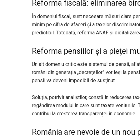
Reforma fiscală: eliminarea biro
În domeniul fiscal, sunt necesare măsuri clare pen
minim pe cifra de afaceri și a taxelor discriminat
predictibil. Totodată, reforma ANAF și digitalizarea
Reforma pensiilor și a pieței m
Un alt domeniu critic este sistemul de pensii, afla
români din generația „decrețeilor” vor ieși la pens
pensii va deveni imposibil de susținut.
Soluția, potrivit analiștilor, constă în reducerea ta
regândirea modului în care sunt taxate veniturile
contribui la creșterea transparenței în economie.
România are nevoie de un nou pa