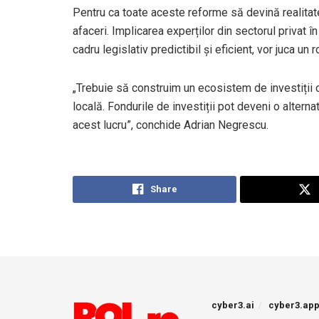
Pentru ca toate aceste reforme să devină realitate
afaceri. Implicarea experților din sectorul privat î
cadru legislativ predictibil și eficient, vor juca un r
„Trebuie să construim un ecosistem de investiții 
locală. Fondurile de investiții pot deveni o alterna
acest lucru”, conchide Adrian Negrescu.
Share
cyber3.ai
cyber3.ap