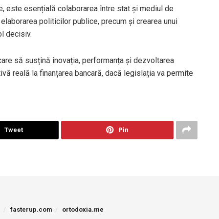
, este esențială colaborarea între stat și mediul de
n elaborarea politicilor publice, precum și crearea unui
ol decisiv.
care să susțină inovația, performanța și dezvoltarea
tivă reală la finanțarea bancară, dacă legislația va permite
Tweet
Pin
p
fasterup.com
ortodoxia.me