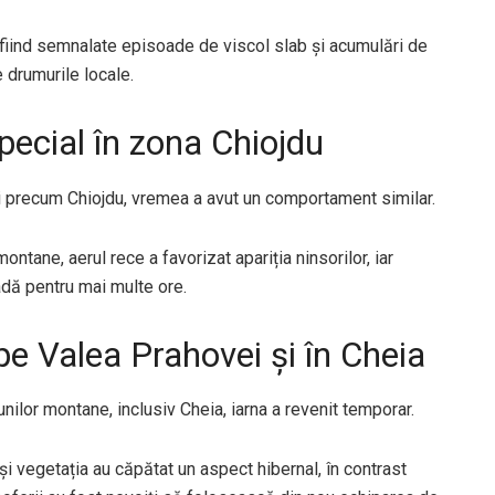
 fiind semnalate episoade de viscol slab și acumulări de
e drumurile locale.
special în zona Chiojdu
ăți precum Chiojdu, vremea a avut un comportament similar.
ntane, aerul rece a favorizat apariția ninsorilor, iar
dă pentru mai multe ore.
pe Valea Prahovei și în Cheia
unilor montane, inclusiv Cheia, iarna a revenit temporar.
și vegetația au căpătat un aspect hibernal, în contrast