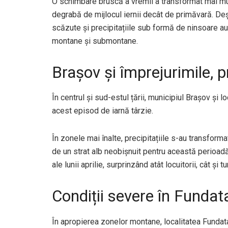
O schimbare bruscă a vremii a transformat mai mul
degrabă de mijlocul iernii decât de primăvară. Deși
scăzute și precipitațiile sub formă de ninsoare a
montane și submontane.
Brașov și împrejurimile, 
În centrul și sud-estul țării, municipiul Brașov și l
acest episod de iarnă târzie.
În zonele mai înalte, precipitațiile s-au transformat
de un strat alb neobișnuit pentru această perioadă
ale lunii aprilie, surprinzând atât locuitorii, cât și tur
Condiții severe în Funda
În apropierea zonelor montane, localitatea Fundata