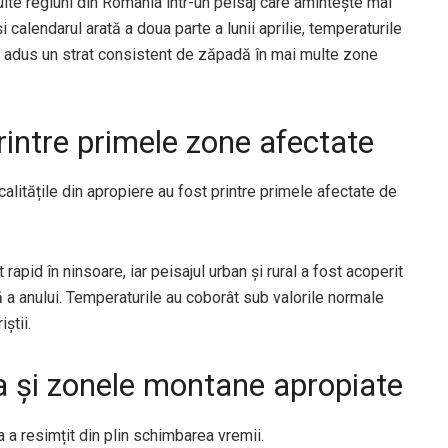
te regiuni din România într-un peisaj care amintește mai
 calendarul arată a doua parte a lunii aprilie, temperaturile
u adus un strat consistent de zăpadă în mai multe zone
printre primele zone afectate
ocalitățile din apropiere au fost printre primele afectate de
 rapid în ninsoare, iar peisajul urban și rural a fost acoperit
 a anului. Temperaturile au coborât sub valorile normale
iștii.
ta și zonele montane apropiate
 a resimțit din plin schimbarea vremii.