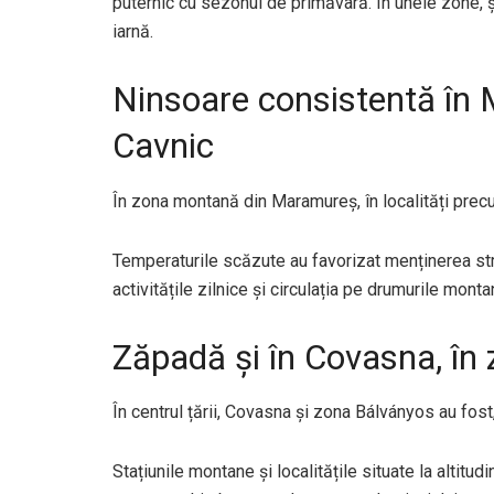
puternic cu sezonul de primăvară. În unele zone, 
iarnă.
Ninsoare consistentă în 
Cavnic
În zona montană din Maramureș, în localități precu
Temperaturile scăzute au favorizat menținerea str
activitățile zilnice și circulația pe drumurile monta
Zăpadă și în Covasna, în
În centrul țării, Covasna și zona Bálványos au fo
Stațiunile montane și localitățile situate la altitu