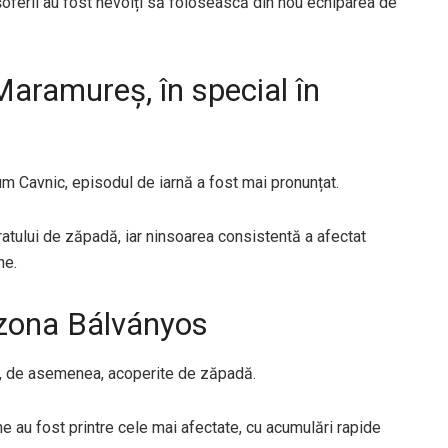
șoferii au fost nevoiți să folosească din nou echiparea de
Maramureș, în special în
m Cavnic, episodul de iarnă a fost mai pronunțat.
atului de zăpadă, iar ninsoarea consistentă a afectat
ne.
 zona Bálványos
st, de asemenea, acoperite de zăpadă.
dine au fost printre cele mai afectate, cu acumulări rapide