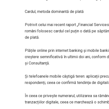
Cardul, metoda dominantă de plată
Potrivit celui mai recent raport „Financial Servi
români folosesc cardul cel puțin o dată pe săptăm
de plată.
Plățile online prin internet banking și mobile bank
creștere semnificativă în ultimii doi ani, conform
și Consultanță.
Și telefoanele mobile câștigă teren: aplicații pr
respondenți, ceea ce confirmă tendința de digitali
În ceea ce privește numerarul, utilizarea sa rămâne
tranzacțiilor digitale, ceea ce marchează o schi