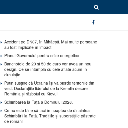
Accident pe DN67, în Mihăești. Mai multe persoane
au fost implicate în impact
Planul Guvernului pentru crize energetice
Bancnotele de 20 și 50 de euro vor avea un nou
design. Ce se întâmplă cu cele aflate acum în
circulație
Putin susține că Ucraina își va pierde teritoriile din
vest. Declarațiile liderului de la Kremlin despre
România și războiul cu Kievul
Schimbarea la Față a Domnului 2026.
Ce nu este bine să faci în noaptea de dinaintea
Schimbării la Față. Tradițiile și superstițiile păstrate
de români