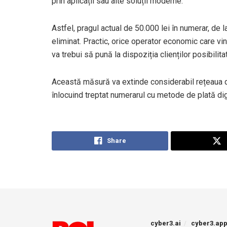
prin aplicații sau alte soluții moderne.
Astfel, pragul actual de 50.000 lei în numerar, de la
eliminat. Practic, orice operator economic care vi
va trebui să pună la dispoziția clienților posibilita
Această măsură va extinde considerabil rețeaua de 
înlocuind treptat numerarul cu metode de plată dig
Share
cyber3.ai
cyber3.ap