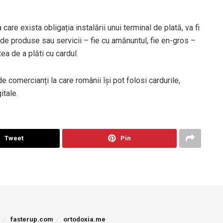
 care exista obligația instalării unui terminal de plată, va fi
nde produse sau servicii – fie cu amănuntul, fie en-gros –
tea de a plăti cu cardul.
comercianți la care românii își pot folosi cardurile,
itale.
Tweet
Pin
p
fasterup.com
ortodoxia.me