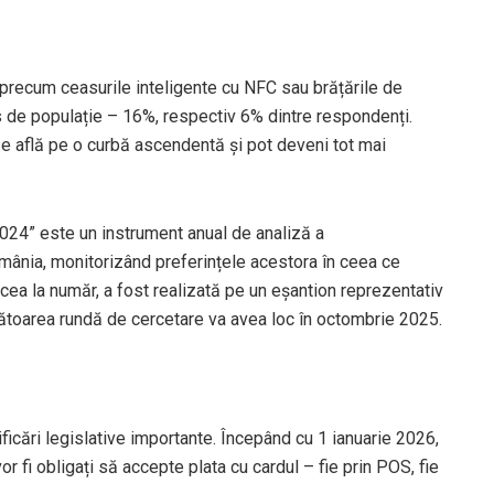
 precum ceasurile inteligente cu NFC sau brățările de
s de populație – 16%, respectiv 6% dintre respondenți.
se află pe o curbă ascendentă și pot deveni tot mai
024” este un instrument anual de analiză a
mânia, monitorizând preferințele acestora în ceea ce
incea la număr, a fost realizată pe un eșantion reprezentativ
ătoarea rundă de cercetare va avea loc în octombrie 2025.
ficări legislative importante. Începând cu 1 ianuarie 2026,
 vor fi obligați să accepte plata cu cardul – fie prin POS, fie