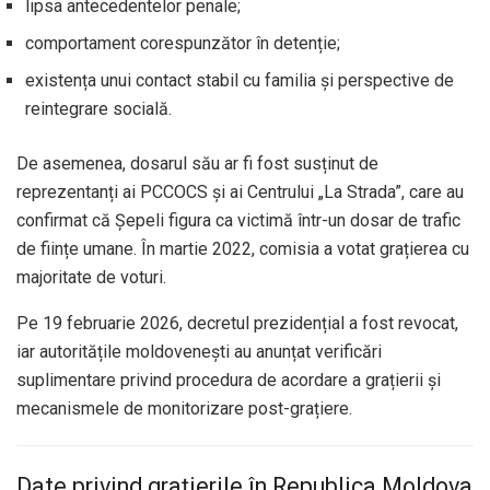
lipsa antecedentelor penale;
comportament corespunzător în detenție;
existența unui contact stabil cu familia și perspective de
reintegrare socială.
De asemenea, dosarul său ar fi fost susținut de
reprezentanți ai PCCOCS și ai Centrului „La Strada”, care au
confirmat că Șepeli figura ca victimă într-un dosar de trafic
de ființe umane. În martie 2022, comisia a votat grațierea cu
majoritate de voturi.
Pe 19 februarie 2026, decretul prezidențial a fost revocat,
iar autoritățile moldovenești au anunțat verificări
suplimentare privind procedura de acordare a grațierii și
mecanismele de monitorizare post-grațiere.
Date privind grațierile în Republica Moldova