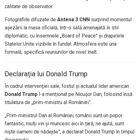
calitate de observator.
Fotografiile difuzate de
Antena 3 CNN
surprind momentul
așezării la masa oficială, într-o sală amenajată în stil
diplomatic, cu însemnele „Board of Peace” și drapelele
Statelor Unite vizibile în fundal. Atmosfera este una
formală, specifică reuniunilor de nivel înalt.
Declarația lui Donald Trump
În cadrul intervenției sale, fostul și actualul lider american
Donald Trump
l-a menționat pe Nicușor Dan, folosind însă
titulatura de „prim-ministru al României”.
„Prim-ministrul Dan al României, românii sunt un popor
fantastic, mulți vin și muncesc aici în țară, ne ajută, sunt
niște oameni de nădejde”, a declarat Donald Trump în timpul
discursului.