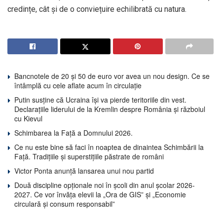
credințe, cât și de o conviețuire echilibrată cu natura.
Bancnotele de 20 și 50 de euro vor avea un nou design. Ce se
întâmplă cu cele aflate acum în circulație
Putin susține că Ucraina își va pierde teritoriile din vest.
Declarațiile liderului de la Kremlin despre România și războiul
cu Kievul
Schimbarea la Față a Domnului 2026.
Ce nu este bine să faci în noaptea de dinaintea Schimbării la
Față. Tradițiile și superstițiile păstrate de români
Victor Ponta anunță lansarea unui nou partid
Două discipline opționale noi în școli din anul școlar 2026-
2027. Ce vor învăța elevii la „Ora de GIS” și „Economie
circulară și consum responsabil”