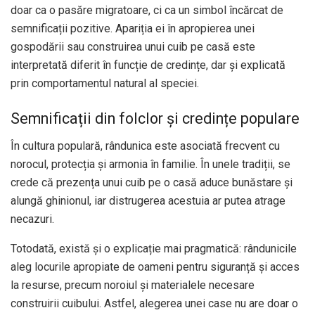
doar ca o pasăre migratoare, ci ca un simbol încărcat de
semnificații pozitive. Apariția ei în apropierea unei
gospodării sau construirea unui cuib pe casă este
interpretată diferit în funcție de credințe, dar și explicată
prin comportamentul natural al speciei.
Semnificații din folclor și credințe populare
În cultura populară, rândunica este asociată frecvent cu
norocul, protecția și armonia în familie. În unele tradiții, se
crede că prezența unui cuib pe o casă aduce bunăstare și
alungă ghinionul, iar distrugerea acestuia ar putea atrage
necazuri.
Totodată, există și o explicație mai pragmatică: rândunicile
aleg locurile apropiate de oameni pentru siguranță și acces
la resurse, precum noroiul și materialele necesare
construirii cuibului. Astfel, alegerea unei case nu are doar o