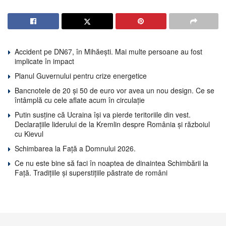
Accident pe DN67, în Mihăești. Mai multe persoane au fost
implicate în impact
Planul Guvernului pentru crize energetice
Bancnotele de 20 și 50 de euro vor avea un nou design. Ce se
întâmplă cu cele aflate acum în circulație
Putin susține că Ucraina își va pierde teritoriile din vest.
Declarațiile liderului de la Kremlin despre România și războiul
cu Kievul
Schimbarea la Față a Domnului 2026.
Ce nu este bine să faci în noaptea de dinaintea Schimbării la
Față. Tradițiile și superstițiile păstrate de români