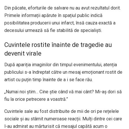
Din păcate, eforturile de salvare nu au avut rezultatul dorit.
Primele informații apărute în spațiul public indică
posibilitatea producerii unui infarct, însă cauza exactă a
decesului urmează să fie stabilită de specialiști.
Cuvintele rostite înainte de tragedie au
devenit virale
După apariția imaginilor din timpul evenimentului, atenția
publicului s-a îndreptat către un mesaj emoționant rostit de
artist cu puțin timp înainte de a i se face rău.
„Numai noi știm… Cine știe când vă mai cânt? Mi-aș dori să
fiu la orice petrecere a voastră.”
Cuvintele sale au fost distribuite de mii de ori pe rețelele
sociale și au stârnit numeroase reacții. Mulți dintre cei care
l-au admirat au mărturisit că mesajul capătă acum o