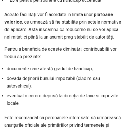
–25%
pentru persoanele cu handicap accentuat
Aceste facilități vor fi acordate în limita unor
plafoane
valorice
, ce urmează să fie stabilite prin actele normative
de aplicare. Asta înseamnă că reducerile nu se vor aplica
nelimitat, ci până la un anumit prag stabilit de autorități.
Pentru a beneficia de aceste diminuări, contribuabilii vor
trebui să prezinte:
documente care atestă gradul de handicap;
dovada deținerii bunului impozabil (clădire sau
autovehicul);
eventual o cerere depusă la direcția de taxe și impozite
locale.
Este recomandat ca persoanele interesate să urmărească
anunțurile oficiale ale primăriilor privind termenele și