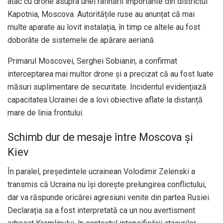
atac cu drone asupra unei rafinării importante din districtul
Kapotnia, Moscova. Autoritățile ruse au anunțat că mai
multe aparate au lovit instalația, în timp ce altele au fost
doborâte de sistemele de apărare aeriană.
Primarul Moscovei, Serghei Sobianin, a confirmat
interceptarea mai multor drone și a precizat că au fost luate
măsuri suplimentare de securitate. Incidentul evidențiază
capacitatea Ucrainei de a lovi obiective aflate la distanță
mare de linia frontului.
Schimb dur de mesaje între Moscova și
Kiev
În paralel, președintele ucrainean Volodimir Zelenski a
transmis că Ucraina nu își dorește prelungirea conflictului,
dar va răspunde oricărei agresiuni venite din partea Rusiei.
Declarația sa a fost interpretată ca un nou avertisment