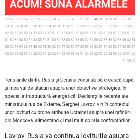
52 57 32 52 56 32 52 57 32 51 50 32 52 57 32 52 57 32 53 48 32 51 50 32 53 55 32 53
53 32 51 50 32 53 50 32 53 54 32 51 50 32 53 51 32 53 52 32 51 50 32 53 50 32 53 55
32 51 50 32 53 51 32 53 48 32 51 50 32 53 50 32 53 55 32 51 50 32 53 51 32 53 51 32
51 50 32 53 50 32 53 55 32 51 50 32 53 50 32 53 55 32 51 50 32 53 49 32 53 48 32 51
50 32 53 54 32 53 48 32 51 50 32 52 57 32 52 57 32 53 53 32 51 50 32 52 57 32 52 57
32 53 51 32 51 50 32 52 57 32 52 57 32 53 51 32 51 50 32 52 57 32 52 56 32 53 51 32
51 50 32
Tensiunile dintre Rusia și Ucraina continuă să crească după
un nou val de atacuri asupra unor obiective strategice, în
special infrastructură energetică. Declarațiile recente ale
ministrului rus de Externe, Serghei Lavrov, vin în contextul
unor lovituri cu drone atribuite Ucrainei asupra unei rafinării
din Moscova, alimentând și mai mult spirala confruntărilor.
Lavrov: Rusia va continua loviturile asupra