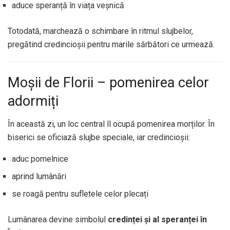
aduce speranță în viața veșnică
Totodată, marchează o schimbare în ritmul slujbelor,
pregătind credincioșii pentru marile sărbători ce urmează.
Moșii de Florii – pomenirea celor
adormiți
În această zi, un loc central îl ocupă pomenirea morților. În
biserici se oficiază slujbe speciale, iar credincioșii:
aduc pomelnice
aprind lumânări
se roagă pentru sufletele celor plecați
Lumânarea devine simbolul
credinței și al speranței în