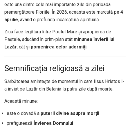
este una dintre cele mai importante zile din perioada
premergătoare Floriile. În 2026, aceasta este marcată pe
4
aprilie
, având o profundă încărcătură spirituală.
Ziua face legătura între Postul Mare și apropierea de
Paștele, aducând în prim-plan atât
minunea învierii lui
Lazăr
, cât și
pomenirea celor adormiți
.
Semnificația religioasă a zilei
Sărbătoarea amintește de momentul în care Iisus Hristos l-
a înviat pe Lazăr din Betania la patru zile după moarte.
Această minune:
este o dovadă a
puterii divine asupra morții
prefigurează
Învierea Domnului