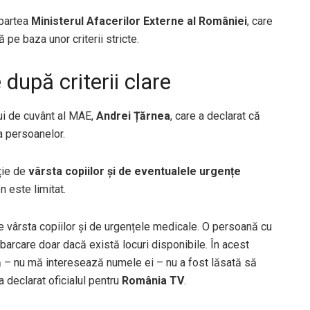
n partea
Ministerul Afacerilor Externe al României
, care
 pe baza unor criterii stricte.
upă criterii clare
lui de cuvânt al MAE,
Andrei Țărnea
, care a declarat că
a persoanelor.
cție de
vârsta copiilor și de eventualele urgențe
n este limitat.
de vârsta copiilor și de urgențele medicale. O persoană cu
mbarcare doar dacă există locuri disponibile. În acest
ă – nu mă interesează numele ei – nu a fost lăsată să
 a declarat oficialul pentru
România TV
.