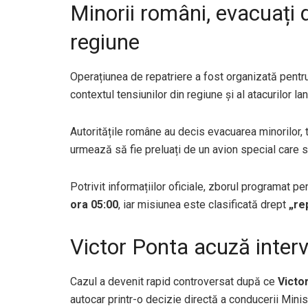
Minorii români, evacuați 
regiune
Operațiunea de repatriere a fost organizată pentr
contextul tensiunilor din regiune și al atacurilor l
Autoritățile române au decis evacuarea minorilor, t
urmează să fie preluați de un avion special care s
Potrivit informațiilor oficiale, zborul programat 
ora 05:00
, iar misiunea este clasificată drept
„re
Victor Ponta acuză interve
Cazul a devenit rapid controversat după ce
Victo
autocar printr-o decizie directă a conducerii Minis