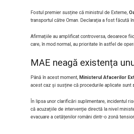
Fostul premier susține că ministrul de Externe,
Oa
transportul către Oman. Declarația a fost făcută în
Afirmațiile au amplificat controversa, deoarece fii
care, în mod normal, au prioritate în astfel de ope
MAE neagă existența unui 
Până în acest moment,
Ministerul Afacerilor Ex
acest caz și susține că procedurile aplicate sunt
În lipsa unor clarificări suplimentare, incidentul ri
că acuzațiile de intervenție directă la nivel minist
evacuare a cetățenilor români dintr-o zonă tensio