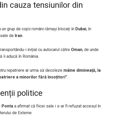
din cauza tensiunilor din
u un grup de copii români rămași blocați în
Dubai
, în
ansate de
Iran
.
ransportându-i inițial cu autocarul către
Oman
, de unde
ă îi aducă în România.
pentru repatriere ar urma să decoleze
mâine dimineață, la
patriere a minorilor fără însoțitori”
.
nții politice
r Ponta
a afirmat că fiicei sale i s-ar fi refuzat accesul în
terului de Externe.