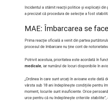
Incidentul a stârnit reacții politice și explicații di
a precizat că procedura de selecție a fost stabilită
MAE: Îmbarcarea se face d
Prima reacție oficială a venit din partea purtătoru
procesul de îmbarcare nu ține cont de notorietate
Potrivit acestuia, prioritatea este acordată în fun
medicale
, iar numărul de locuri disponibile în avio
„Ordinea în care sunt urcați în avioane este dată 
vârsta sub 18 ani îndeplinește condițiile pentru î
moment, locurile sunt insuficiente. Orice persoan
urce pentru că nu îndeplinește criteriile stabilite”,