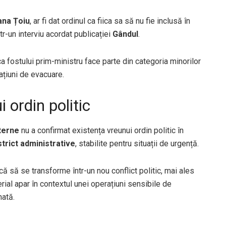
na Țoiu
, ar fi dat ordinul ca fiica sa să nu fie inclusă în
tr-un interviu acordat publicației
Gândul
.
ca fostului prim-ministru face parte din categoria minorilor
rațiuni de evacuare.
ordin politic
terne
nu a confirmat existența vreunui ordin politic în
strict administrative
, stabilite pentru situații de urgență.
scă să se transforme într-un nou conflict politic, mai ales
erial apar în contextul unei operațiuni sensibile de
nată.