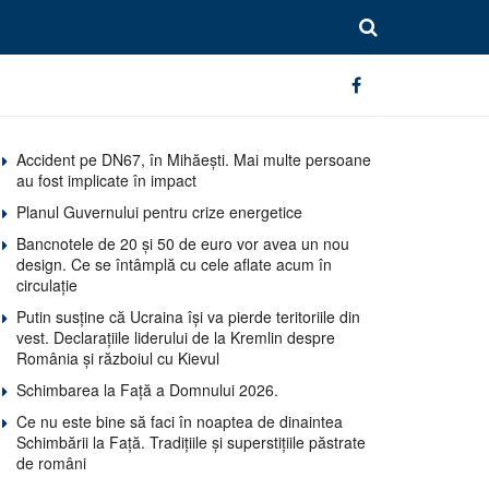
Accident pe DN67, în Mihăești. Mai multe persoane
au fost implicate în impact
Planul Guvernului pentru crize energetice
Bancnotele de 20 și 50 de euro vor avea un nou
design. Ce se întâmplă cu cele aflate acum în
circulație
Putin susține că Ucraina își va pierde teritoriile din
vest. Declarațiile liderului de la Kremlin despre
România și războiul cu Kievul
Schimbarea la Față a Domnului 2026.
Ce nu este bine să faci în noaptea de dinaintea
Schimbării la Față. Tradițiile și superstițiile păstrate
de români