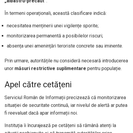
„albastru-precaut”
.
În termeni operaționali, această clasificare indică:
necesitatea menținerii unei vigilențe sporite;
monitorizarea permanentă a posibilelor riscuri;
absența unei amenințări teroriste concrete sau iminente.
Prin urmare, autoritățile nu consideră necesară introducerea
unor
măsuri restrictive suplimentare
pentru populație.
Apel către cetățeni
Serviciul Român de Informații precizează că monitorizarea
situației de securitate continuă, iar nivelul de alertă ar putea
fi reevaluat dacă apar informații noi.
Instituția îi încurajează pe cetățeni să rămână atenți la