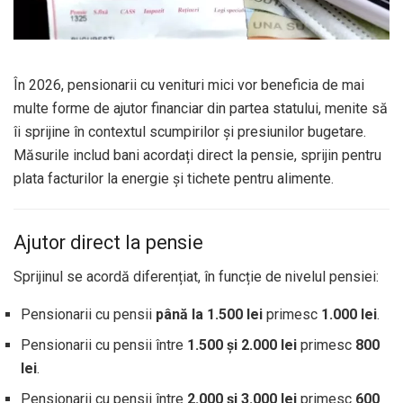
În 2026, pensionarii cu venituri mici vor beneficia de mai
multe forme de ajutor financiar din partea statului, menite să
îi sprijine în contextul scumpirilor și presiunilor bugetare.
Măsurile includ bani acordați direct la pensie, sprijin pentru
plata facturilor la energie și tichete pentru alimente.
Ajutor direct la pensie
Sprijinul se acordă diferențiat, în funcție de nivelul pensiei:
Pensionarii cu pensii
până la 1.500 lei
primesc
1.000 lei
.
Pensionarii cu pensii între
1.500 și 2.000 lei
primesc
800
lei
.
Pensionarii cu pensii între
2.000 și 3.000 lei
primesc
600