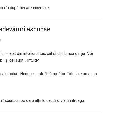
nic(ă) după fiecare încercare.
i adevăruri ascunse
e.
 – atât din interiorul tău, cât și din lumea din jur. Vei
l și cel subtil, intuitiv.
 simboluri. Nimic nu este întâmplător. Totul are un sens
 răspunsuri pe care alții le caută o viață întreagă.