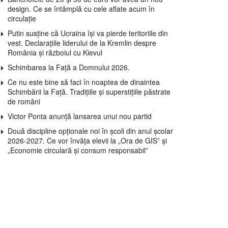
design. Ce se întâmplă cu cele aflate acum în
circulație
Putin susține că Ucraina își va pierde teritoriile din
vest. Declarațiile liderului de la Kremlin despre
România și războiul cu Kievul
Schimbarea la Față a Domnului 2026.
Ce nu este bine să faci în noaptea de dinaintea
Schimbării la Față. Tradițiile și superstițiile păstrate
de români
Victor Ponta anunță lansarea unui nou partid
Două discipline opționale noi în școli din anul școlar
2026-2027. Ce vor învăța elevii la „Ora de GIS” și
„Economie circulară și consum responsabil”