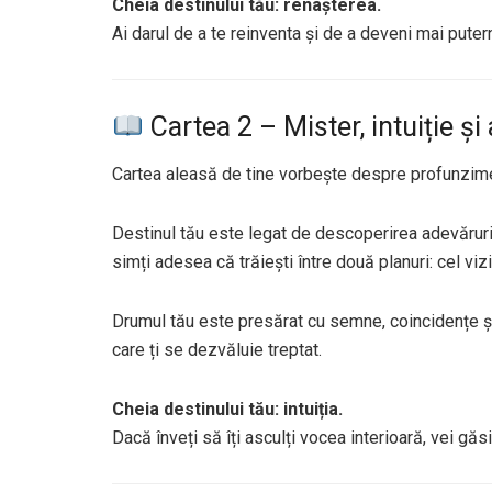
Cheia destinului tău: renașterea.
Ai darul de a te reinventa și de a deveni mai puter
Cartea 2 – Mister, intuiție ș
Cartea aleasă de tine vorbește despre profunzim
Destinul tău este legat de descoperirea adevărurilor
simți adesea că trăiești între două planuri: cel vizibi
Drumul tău este presărat cu semne, coincidențe și
care ți se dezvăluie treptat.
Cheia destinului tău: intuiția.
Dacă înveți să îți asculți vocea interioară, vei găsi