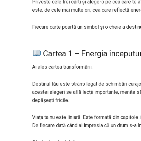
Privește cele trei cărți și alege-o pe cea care te 
este, de cele mai multe ori, cea care reflectă ene
Fiecare carte poartă un simbol și o cheie a destinu
Cartea 1 – Energia începuturi
Ai ales cartea transformării.
Destinul tău este strâns legat de schimbări curajo
acestei alegeri se află lecții importante, menite să
depășești fricile.
Viața ta nu este liniară. Este formată din capitole i
De fiecare dată când ai impresia că un drum s-a înc