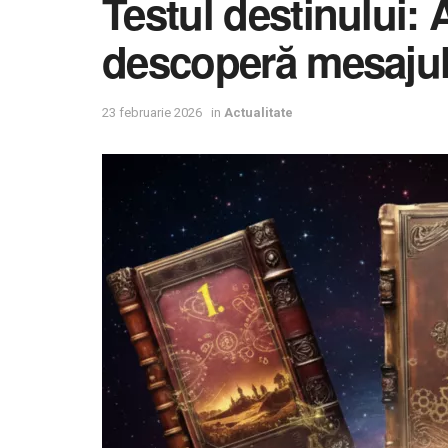
Testul destinului: 
descoperă mesajul
23 februarie 2026
in
Actualitate