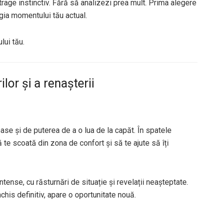
atrage instinctiv. Fără să analizezi prea mult. Prima alegere
rgia momentului tău actual.
lui tău.
lor și a renașterii
ase și de puterea de a o lua de la capăt. În spatele
 te scoată din zona de confort și să te ajute să îți
ntense, cu răsturnări de situație și revelații neașteptate.
his definitiv, apare o oportunitate nouă.