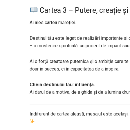
Cartea 3 – Putere, creație și
Ai ales cartea măreției.
Destinul tău este legat de realizări importante și 
– o moștenire spirituală, un proiect de impact sau 
Ai o forță creatoare puternică și o ambiție care t
doar în succes, ci în capacitatea de a inspira.
Cheia destinului tău: influența.
Ai darul de a motiva, de a ghida și de a lumina drum
Indiferent de cartea aleasă, mesajul este același: 