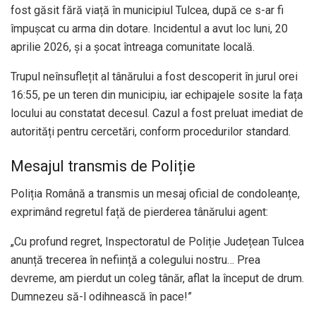
fost găsit fără viață în municipiul Tulcea, după ce s-ar fi
împușcat cu arma din dotare. Incidentul a avut loc luni, 20
aprilie 2026, și a șocat întreaga comunitate locală.
Trupul neînsuflețit al tânărului a fost descoperit în jurul orei
16:55, pe un teren din municipiu, iar echipajele sosite la fața
locului au constatat decesul. Cazul a fost preluat imediat de
autorități pentru cercetări, conform procedurilor standard.
Mesajul transmis de Poliție
Poliția Română a transmis un mesaj oficial de condoleanțe,
exprimând regretul față de pierderea tânărului agent:
„Cu profund regret, Inspectoratul de Poliție Județean Tulcea
anunță trecerea în neființă a colegului nostru… Prea
devreme, am pierdut un coleg tânăr, aflat la început de drum.
Dumnezeu să-l odihnească în pace!”