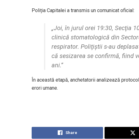
Poliția Capitalei a transmis un comunicat oficial:
„Joi, în jurul orei 19:30, Secţia 1
clinică stomatologică din Sectoru
respirator. Poliţiştii s-au deplas
că sesizarea se confirmă, fiind 
ani.”
În această etapă, anchetatorii analizează protocol
erori umane.
Share