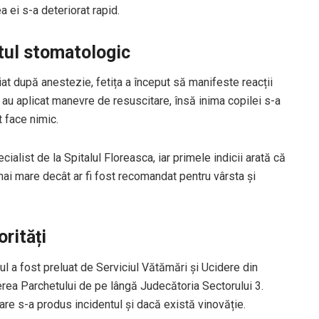
 ei s-a deteriorat rapid.
etul stomatologic
at după anestezie, fetița a început să manifeste reacții
e au aplicat manevre de resuscitare, însă inima copilei s-a
t face nimic.
ialist de la Spitalul Floreasca, iar primele indicii arată că
mai mare decât ar fi fost recomandat pentru vârsta și
rități
zul a fost preluat de Serviciul Vătămări și Ucidere din
erea Parchetului de pe lângă Judecătoria Sectorului 3.
are s-a produs incidentul și dacă există vinovăție.