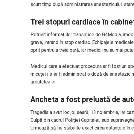
scurt timp după administrarea anestezicului, starea
Trei stopuri cardiace în cabin
Potrivit informațiilor transmise de G4Media, imedi
grave, intrând în stop cardiac. Echipajele medical
oprit pentru a treia oară, iar medicii nu au mai putu
Medicul care a efectuat procedura ar fi fost un spec
micuței i s-ar fi administrat o doză de anestezic 
greutatea ei.
Ancheta a fost preluată de auto
Tragedia a avut loc joi seară, 13 noiembrie, iar ca
Culpă din cadrul Poliției Capitalei, sub supravegh
Urmează să fie stabilite exact circumstanțele în c