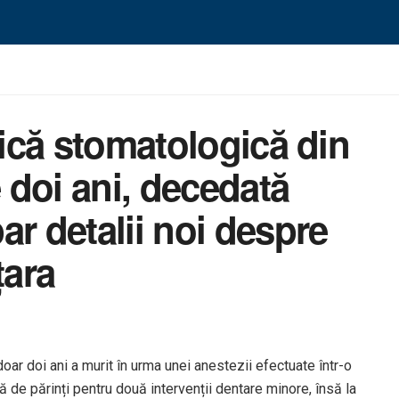
nică stomatologică din
e doi ani, decedată
ar detalii noi despre
țara
oar doi ani a murit în urma unei anestezii efectuate într-o
 de părinți pentru două intervenții dentare minore, însă la