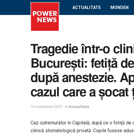
ACTUALITATE
MONDEN
Tragedie într-o cli
București: fetiță d
după anestezie. Ap
cazul care a șocat 
13 noiembrie 2025
in
Actualitate
Caz cutremurător în Capitală, după ce o fetiță de d
clinică stomatologică privată. Copila fusese adusă