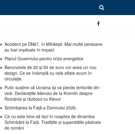
Accident pe DN67, în Mihăești. Mai multe persoane
au fost implicate în impact
Planul Guvernului pentru crize energetice
Bancnotele de 20 și 50 de euro vor avea un nou
design. Ce se întâmplă cu cele aflate acum în
circulație
Putin susține că Ucraina își va pierde teritoriile din
vest. Declarațiile liderului de la Kremlin despre
România și războiul cu Kievul
Schimbarea la Față a Domnului 2026.
Ce nu este bine să faci în noaptea de dinaintea
Schimbării la Față. Tradițiile și superstițiile păstrate
de români