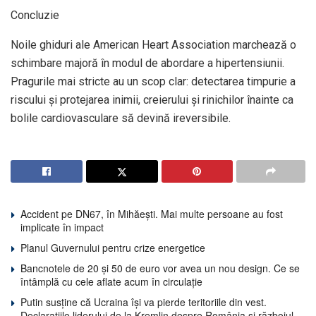
Concluzie
Noile ghiduri ale American Heart Association marchează o
schimbare majoră în modul de abordare a hipertensiunii.
Pragurile mai stricte au un scop clar: detectarea timpurie a
riscului și protejarea inimii, creierului și rinichilor înainte ca
bolile cardiovasculare să devină ireversibile.
Accident pe DN67, în Mihăești. Mai multe persoane au fost
implicate în impact
Planul Guvernului pentru crize energetice
Bancnotele de 20 și 50 de euro vor avea un nou design. Ce se
întâmplă cu cele aflate acum în circulație
Putin susține că Ucraina își va pierde teritoriile din vest.
Declarațiile liderului de la Kremlin despre România și războiul