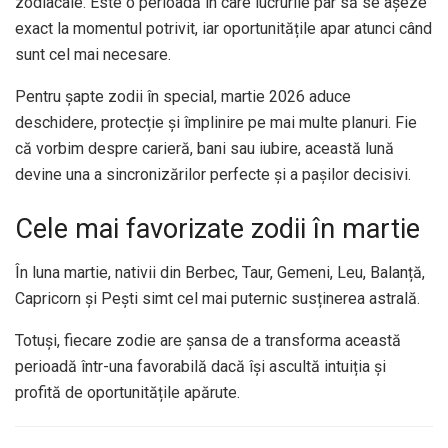
zodiacale. Este o perioadă în care lucrurile par să se așeze
exact la momentul potrivit, iar oportunitățile apar atunci când
sunt cel mai necesare.
Pentru șapte zodii în special, martie 2026 aduce
deschidere, protecție și împlinire pe mai multe planuri. Fie
că vorbim despre carieră, bani sau iubire, această lună
devine una a sincronizărilor perfecte și a pașilor decisivi.
Cele mai favorizate zodii în martie
În luna martie, nativii din Berbec, Taur, Gemeni, Leu, Balanță,
Capricorn și Pești simt cel mai puternic susținerea astrală.
Totuși, fiecare zodie are șansa de a transforma această
perioadă într-una favorabilă dacă își ascultă intuiția și
profită de oportunitățile apărute.