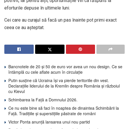
potrivit, iar pentru alții, oportunitățile vin ca răspuns la
eforturile depuse în ultimele luni.
Cei care au curajul să facă un pas înainte pot primi exact
ceea ce au așteptat.
Bancnotele de 20 și 50 de euro vor avea un nou design. Ce se
întâmplă cu cele aflate acum în circulație
Putin susține că Ucraina își va pierde teritoriile din vest.
Declarațiile liderului de la Kremlin despre România și războiul
cu Kievul
Schimbarea la Față a Domnului 2026.
Ce nu este bine să faci în noaptea de dinaintea Schimbării la
Față. Tradițiile și superstițiile păstrate de români
Victor Ponta anunță lansarea unui nou partid