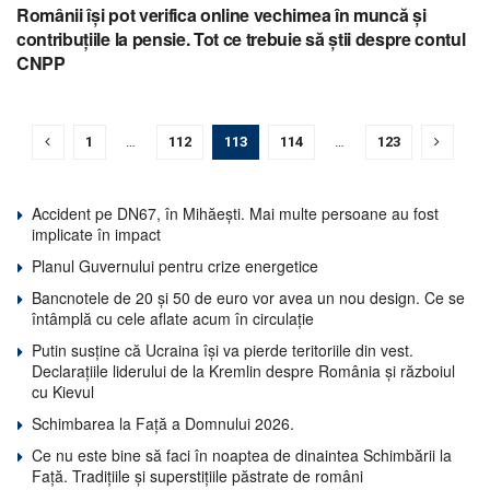
Românii își pot verifica online vechimea în muncă și
contribuțiile la pensie. Tot ce trebuie să știi despre contul
CNPP
1
…
112
113
114
…
123
Accident pe DN67, în Mihăești. Mai multe persoane au fost
implicate în impact
Planul Guvernului pentru crize energetice
Bancnotele de 20 și 50 de euro vor avea un nou design. Ce se
întâmplă cu cele aflate acum în circulație
Putin susține că Ucraina își va pierde teritoriile din vest.
Declarațiile liderului de la Kremlin despre România și războiul
cu Kievul
Schimbarea la Față a Domnului 2026.
Ce nu este bine să faci în noaptea de dinaintea Schimbării la
Față. Tradițiile și superstițiile păstrate de români