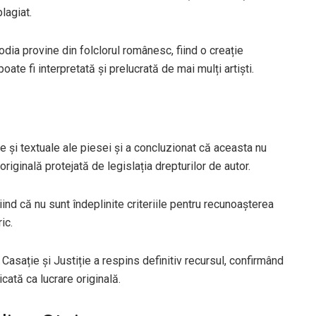
lagiat.
odia provine din folclorul românesc, fiind o creație
poate fi interpretată și prelucrată de mai mulți artiști.
e și textuale ale piesei și a concluzionat că aceasta nu
originală protejată de legislația drepturilor de autor.
ind că nu sunt îndeplinite criteriile pentru recunoașterea
ic.
 Casație și Justiție a respins definitiv recursul, confirmând
cată ca lucrare originală.