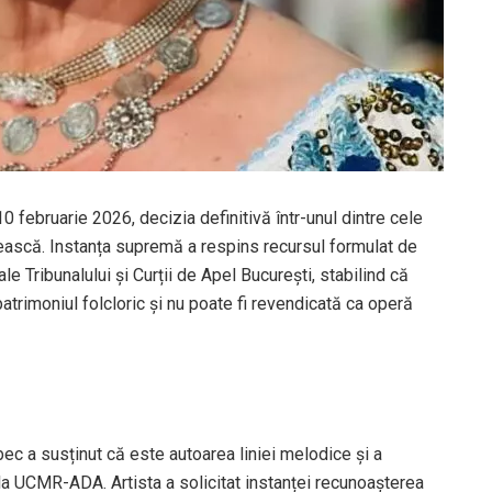
10 februarie 2026, decizia definitivă într-unul dintre cele
ească. Instanța supremă a respins recursul formulat de
le Tribunalului și Curții de Apel București, stabilind că
trimoniul folcloric și nu poate fi revendicată ca operă
ec a susținut că este autoarea liniei melodice și a
 la UCMR-ADA. Artista a solicitat instanței recunoașterea