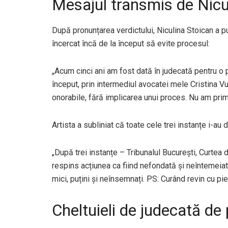
Mesajul transmis de Nicu
După pronunțarea verdictului, Niculina Stoican a p
încercat încă de la început să evite procesul:
„Acum cinci ani am fost dată în judecată pentru o p
început, prin intermediul avocatei mele Cristina V
onorabile, fără implicarea unui proces. Nu am primit
Artista a subliniat că toate cele trei instanțe i-au 
„După trei instanțe – Tribunalul București, Curtea d
respins acțiunea ca fiind nefondată și neîntemeiat
mici, puțini și neînsemnați. PS: Curând revin cu pi
Cheltuieli de judecată de