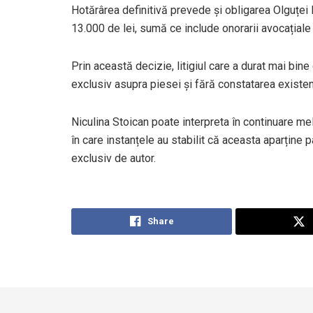
Hotărârea definitivă prevede și obligarea Olguței 
13.000 de lei, sumă ce include onorarii avocațiale 
Prin această decizie, litigiul care a durat mai bin
exclusiv asupra piesei și fără constatarea existenț
Niculina Stoican poate interpreta în continuare mel
în care instanțele au stabilit că aceasta aparține p
exclusiv de autor.
Share