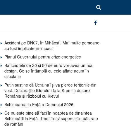
Accident pe DN67, în Mihăești. Mai multe persoane
au fost implicate în impact
Planul Guvernului pentru crize energetice
Bancnotele de 20 și 50 de euro vor avea un nou
design. Ce se întâmplă cu cele aflate acum în
circulație
Putin susține că Ucraina își va pierde teritoriile din
vest. Declarațiile liderului de la Kremlin despre
România și războiul cu Kievul
Schimbarea la Față a Domnului 2026.
Ce nu este bine să faci în noaptea de dinaintea
Schimbării la Față. Tradițiile și superstițiile păstrate
de români