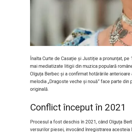
Înalta Curte de Casație și Justiție a pronunțat, pe 
mai mediatizate litigii din muzica populară român
Olguța Berbec și a confirmat hotărârile anterioare a
melodia „Dragoste veche și nouă” face parte din pa
originală.
Conflict început în 2021
Procesul a fost deschis în 2021, când Olguța Berb
versurilor piesei, invocând înregistrarea acesteia