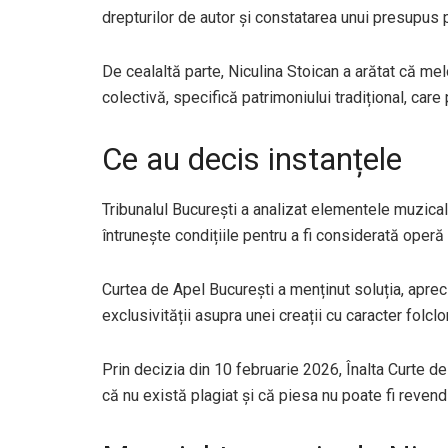
drepturilor de autor și constatarea unui presupus p
De cealaltă parte, Niculina Stoican a arătat că mel
colectivă, specifică patrimoniului tradițional, care 
Ce au decis instanțele
Tribunalul București a analizat elementele muzical
întrunește condițiile pentru a fi considerată operă 
Curtea de Apel București a menținut soluția, apreci
exclusivității asupra unei creații cu caracter folclor
Prin decizia din 10 februarie 2026, Înalta Curte de
că nu există plagiat și că piesa nu poate fi revendi