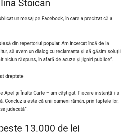
lina Stoican
ublicat un mesaj pe Facebook, în care a precizat că a
iesă din repertoriul popular. Am încercat încă de la
ultur, să avem un dialog cu reclamanta și să găsim soluții
 niciun răspuns, în afară de acuze și jigniri publice”.
dat dreptate:
e Apel și Înalta Curte – am câștigat. Fiecare instanță i-a
ă. Concluzia este că unii oameni rămân, prin faptele lor,
esa judecată”.
 peste 13.000 de lei