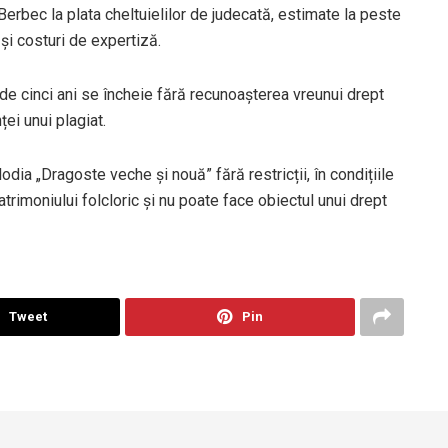
Berbec la plata cheltuielilor de judecată, estimate la peste
și costuri de expertiză.
e de cinci ani se încheie fără recunoașterea vreunui drept
ei unui plagiat.
odia „Dragoste veche și nouă” fără restricții, în condițiile
atrimoniului folcloric și nu poate face obiectul unui drept
Tweet
Pin